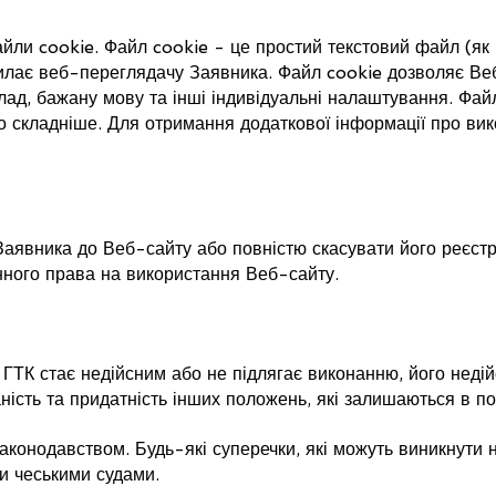
ли cookie. Файл cookie - це простий текстовий файл (як п
дсилає веб-переглядачу Заявника. Файл cookie дозволяє В
лад, бажану мову та інші індивідуальні налаштування. Фай
о складніше. Для отримання додаткової інформації про ви
аявника до Веб-сайту або повністю скасувати його реєстра
нного права на використання Веб-сайту.
ТК стає недійсним або не підлягає виконанню, його неді
ість та придатність інших положень, які залишаються в по
конодавством. Будь-які суперечки, які можуть виникнути на
и чеськими судами.