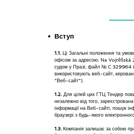
Вступ
1.1.
Ці Загальні положення та умов
офісом за адресою: Na Vojtěšská 
судом у Празі, файл № C 329964 (д
використовують веб-сайт, керова
"Веб-сайт").
1.2.
Для цілей цих ГТЦ Тендер пови
незалежно від того, зареєстрован
інформації на Веб-сайті, пошук ін
браузері з будь-якого електронног
1.3.
Компанія залишає за собою пр