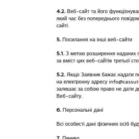
4.2.
Веб-сайт та його функціонуван
який час без попереднього повідо
сайті.
5.
Посилання на інші веб-сайти
5.1.
З метою розширення наданих по
за вміст цих веб-сайтів третьої ст
5.2.
Якщо Заявник бажає надати по
на електронну адресу
info@cassut
залишає за собою право не дати до
Веб-сайту.
6.
Персональні дані
Всі особисті дані фізичних осіб бу
7.
Печиво