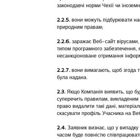
законодавчі норми Чехії чи іноземн
2.2.5.
вони можуть підбурювати нас
природним правам;
2.2.6.
заражає Веб-сайт вірусами,
типом програмного забезпечення, 
несанкціоноване отримання інформ
2.2.7.
вони вимагають, щоб згода т
була надана.
2.3.
Якщо Компанія виявить, що буд
суперечить правилам, викладеним у
право видалити такі дані, матеріа
скасувати профіль Учасника на Ве
2.4.
Заявник визнає, що у випадку
часом буде повністю співпрацюват