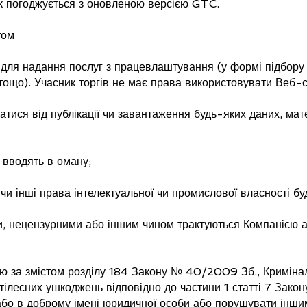
к погоджується з оновленою версією GTC.
том
 для надання послуг з працевлаштування (у формі підбор
тощо). Учасник торгів не має права використовувати Веб-с
тися від публікації чи завантаження будь-яких даних, матер
 вводять в оману;
и інші права інтелектуальної чи промислової власності буд
, нецензурними або іншим чином трактуються Компанією а
за змістом розділу 184 Закону № 40/2009 Зб., Криміналь
тілесних ушкоджень відповідно до частини 1 статті 7 Зако
 або в доброму імені юридичної особи або порушувати інши