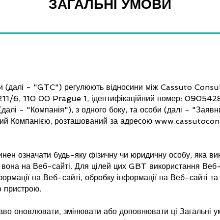
ЗАГАЛЬНІ УМОВИ
и (далі - "GTC") регулюють відносини між Cassuto Consult
211/6, 110 00 Prague 1, ідентифікаційний номер: 090542
алі - "Компанія"), з одного боку, та особи (далі - "Заявн
ний Компанією, розташований за адресою
www.cassutocon
нен означати будь-яку фізичну чи юридичну особу, яка вик
а вона на Веб-сайті. Для цілей цих GBT використання Веб-
формації на Веб-сайті, обробку інформації на Веб-сайті та
о пристрою.
аво оновлювати, змінювати або доповнювати ці Загальні у