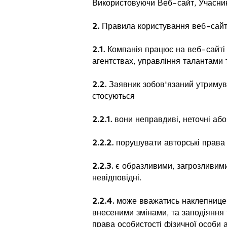
Використовуючи Веб-сайт, Учасни
2.
Правила користування веб-сай
2.1.
Компанія працює на веб-сайті
агентствах, управління талантами 
2.2.
Заявник зобов'язаний утримува
стосуються
2.2.1.
вони неправдиві, неточні або
2.2.2.
порушувати авторські права ч
2.2.3.
є образливими, загрозливими
невідповідні.
2.2.4.
може вважатись наклепницею 
внесеними змінами, та заподіяння 
права особистості фізичної особи