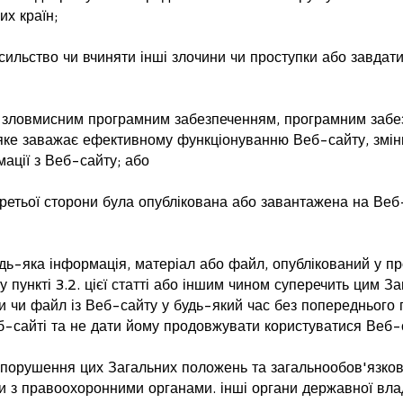
их країн;
ильство чи вчиняти інші злочини чи проступки або завдати
 зловмисним програмним забезпеченням, програмним забе
яке заважає ефективному функціонуванню Веб-сайту, змін
ації з Веб-сайту; або
ретьої сторони була опублікована або завантажена на Веб-
ь-яка інформація, матеріал або файл, опублікований у про
 пункті 3.2. цієї статті або іншим чином суперечить цим 
ли чи файл із Веб-сайту у будь-який час без попереднього 
б-сайті та не дати йому продовжувати користуватися Веб-
 порушення цих Загальних положень та загальнообов'язков
и з правоохоронними органами. інші органи державної вла