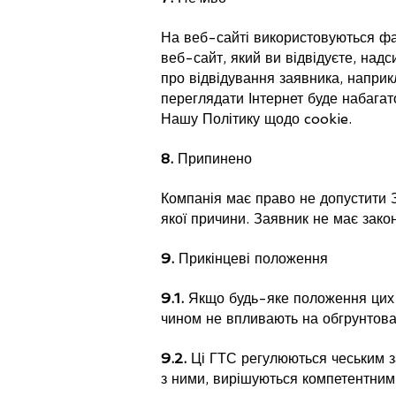
На веб-сайті використовуються фай
веб-сайт, який ви відвідуєте, на
про відвідування заявника, наприк
переглядати Інтернет буде набагат
Нашу Політику щодо cookie.
8.
Припинено
Компанія має право не допустити З
якої причини. Заявник не має зако
9.
Прикінцеві положення
9.1.
Якщо будь-яке положення цих Г
чином не впливають на обгрунтован
9.2.
Ці ГТС регулюються чеським за
з ними, вирішуються компетентним