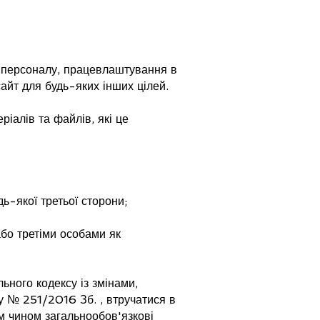
у персоналу, працевлаштування в
айт для будь-яких інших цілей.
іалів та файлів, які це
ь-якої третьої сторони;
бо третіми особами як
ного кодексу із змінами,
ну № 251/2016 Зб. , втручатися в
м чином загальнообов'язкові