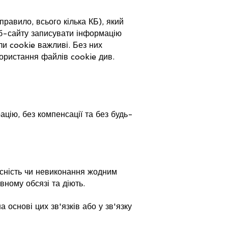
равило, всього кілька КБ), який
еб-сайту записувати інформацію
ли cookie важливі. Без них
користання файлів cookie див.
цію, без компенсації та без будь-
йсність чи невиконання жодним
вному обсязі та діють.
 основі цих зв'язків або у зв'язку