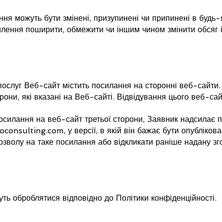
ня можуть бути змінені, призупинені чи припинені в будь-
млення поширити, обмежити чи іншим чином змінити обсяг і
слуг Веб-сайт містить посилання на сторонні веб-сайти. 
орони, які вказані на Веб-сайті. Відвідування цього веб-са
силання на веб-сайт третьої сторони, Заявник надсилає 
oconsulting.com
, у версії, в якій він бажає бути опубліко
зволу на таке посилання або відкликати раніше надану зг
дуть оброблятися відповідно до Політики конфіденційності.