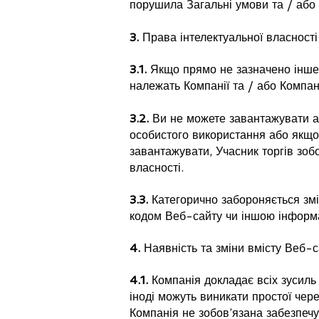
порушила Загальні умови та / або
3.
Права інтелектуальної власності
3.1.
Якщо прямо не зазначено інше, 
належать Компанії та / або Компані
3.2.
Ви не можете завантажувати а
особистого використання або якщо
завантажувати, Учасник торгів зоб
власності.
3.3.
Категорично забороняється зм
кодом Веб-сайту чи іншою інформа
4.
Наявність та зміни вмісту Веб-с
4.1.
Компанія докладає всіх зусиль
іноді можуть виникати простої че
Компанія не зобов’язана забезпечу