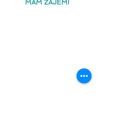
MÁM ZÁJEM!
Cassuto Consulting s.r.o.
IČ:
09054286
Firma vedená u Městského soudu
v Praze
pod značkou C 329964
Sídlo firmy:
Vojtěšská 211/6 110
00 Praha 1
E-mail:
info@cassutoconsulting.com
Pro firmy
O nás
Výhody